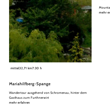
Mounta
mehr e
©
Karen Jesserer
mittel
32,71 km
7:30 h
Mariahilfberg-Spange
Wandertour ausgehend von Schromenau, hinter dem
Gasthaus zum Furthnerwirt
mehr erfahren