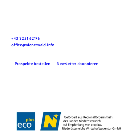
Wienerwald Tourismus GmbH
+43 2231 62176
office@wienerwald.info
Prospekte bestellen
Newsletter abonnieren
Presse
Team
B2B-Partner
Impressum
Datenschutz
Haftungsausschluss
LE/LEADER 23-27
Barrierefreiheitserklärung