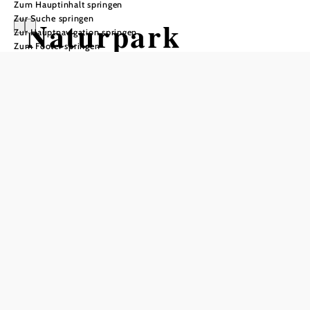
Zum Hauptinhalt springen
Zur Suche springen
Naturpark
Zur Hauptnavigation springen
Zum Footer springen
Sparbach - Route
3 - Biedermeier
Wanderung
Wandertour ausgehend von Vom
Besucherzentrum des Naturparks
Sparbach
Schwierigkeit: mittel
Distanz: 6,39 km
Dauer: 2:30 h
Aufstieg: 219 Hm
Abstieg: 219 Hm