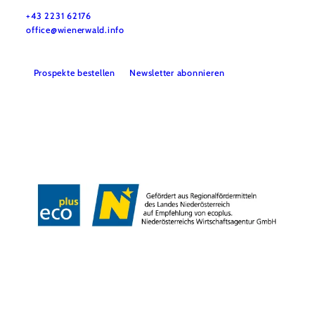
Wienerwald Tourismus GmbH
+43 2231 62176
office@wienerwald.info
Prospekte bestellen
Newsletter abonnieren
Presse
Team
B2B-Partner
Impressum
Datenschutz
Haftungsausschluss
LE/LEADER 23-27
Barrierefreiheitserklärung
Copyright © Wienerwald Tourismus GmbH