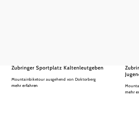
©
Wienerwald Tourismus GmbH / Christoph Kerschbaum
Wiener
leicht
1,26 km
0:10 h
leicht
Zubringer Sportplatz Kaltenleutgeben
Zubri
Jugen
Mountainbiketour ausgehend von Doktorberg
mehr erfahren
Mounta
mehr e