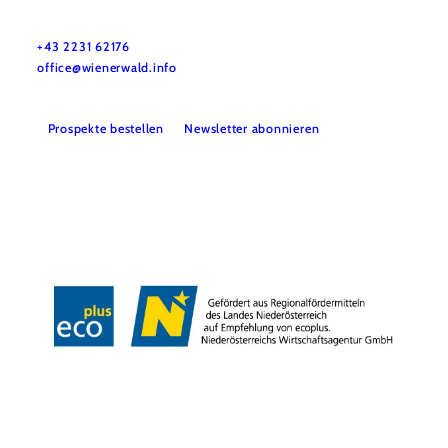
Wienerwald Tourismus GmbH
+43 2231 62176
office@wienerwald.info
Prospekte bestellen
Newsletter abonnieren
Presse
Team
B2B-Partner
Impressum
Datenschutz
Haftungsausschluss
LE/LEADER 23-27
Barrierefreiheitserklärung
Copyright © Wienerwald Tourismus GmbH