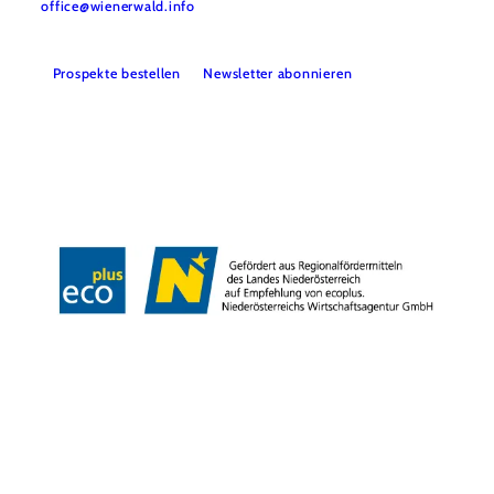
office@wienerwald.info
Prospekte bestellen
Newsletter abonnieren
Presse
Team
B2B-Partner
Impressum
Datenschutz
Haftungsausschluss
LE/LEADER 23-27
Barrierefreiheitserklärung
Copyright © Wienerwald Tourismus GmbH