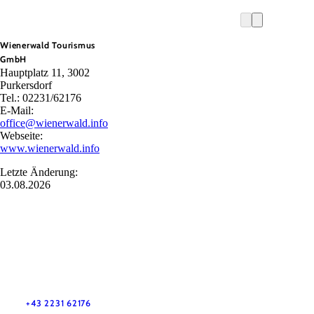
Wienerwald Tourismus
GmbH
Hauptplatz 11, 3002
Purkersdorf
Tel.: 02231/62176
E-Mail:
office@wienerwald.info
Webseite:
www.wienerwald.info
Letzte Änderung:
03.08.2026
Wienerwald Tourismus GmbH
+43 2231 62176