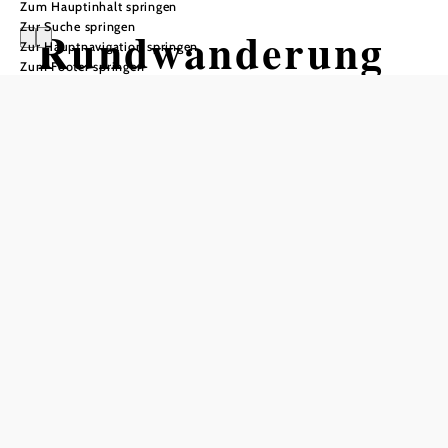
Zum Hauptinhalt springen
Zur Suche springen
Rundwanderung
Zur Hauptnavigation springen
Zum Footer springen
Steinwandklamm
Wandertour ausgehend von
Jausenstation Reischer
Schwierigkeit: mittel
Distanz: 15,30 km
Dauer: 6:00 h
Aufstieg: 695 Hm
Abstieg: 695 Hm
In Merkliste speichern