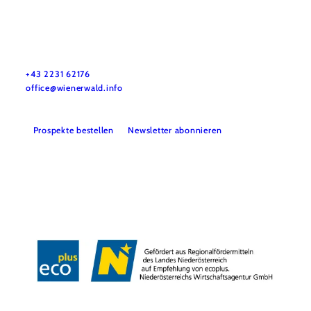
Wienerwald Tourismus GmbH
+43 2231 62176
office@wienerwald.info
Prospekte bestellen
Newsletter abonnieren
Presse
Team
B2B-Partner
Impressum
Datenschutz
Haftungsausschluss
LE/LEADER 23-27
Barrierefreiheitserklärung