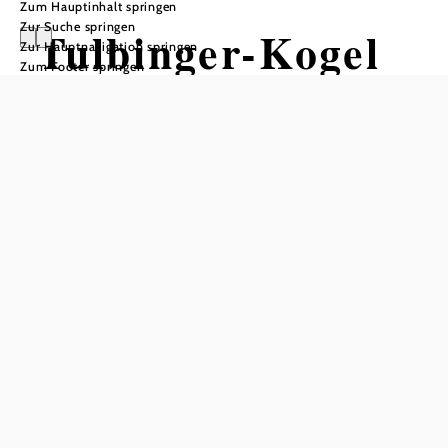
Zum Hauptinhalt springen
Zur Suche springen
Tulbinger-Kogel
Zur Hauptnavigation springen
Zum Footer springen
Strecke
Mountainbiketour ausgehend von
Kartause Mauerbach
Schwierigkeit: mittel
Distanz: 19,37 km
Dauer: 1:55 h
Aufstieg: 445 Hm
Abstieg: 445 Hm
In Merkliste speichern