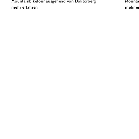
Mountainbiketour ausgehend von Doktorberg
Mounta
mehr erfahren
mehr e