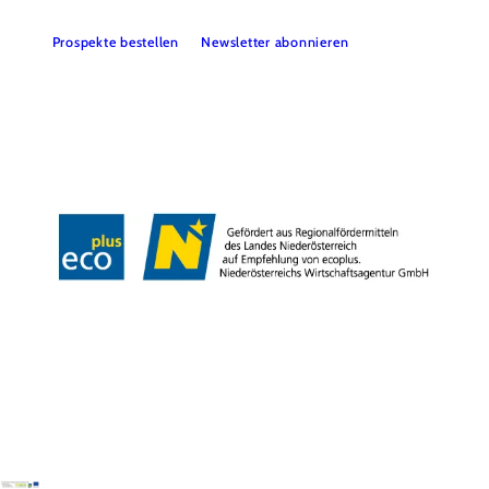
Prospekte bestellen
Newsletter abonnieren
Presse
Team
B2B-Partner
Impressum
Datenschutz
Haftungsausschluss
LE/LEADER 23-27
Barrierefreiheitserklärung
Copyright © Wienerwald Tourismus GmbH