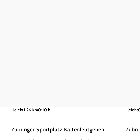
©
Wienerwald Tourismus GmbH / Christoph Kerschbaum
Wiener
leicht
1,26 km
0:10 h
leicht
Zubringer Sportplatz Kaltenleutgeben
Zubri