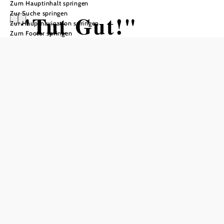
Zum Hauptinhalt springen
Zur Suche springen
"Tut Gut!"
Zur Hauptnavigation springen
Zum Footer springen
Schritteweg
Altlengbach
Wandertour ausgehend von
Gemeindeamt
Distanz: 2,83 km
Dauer: 0:45 h
Aufstieg: 44 Hm
Abstieg: 44 Hm
In Merkliste speichern