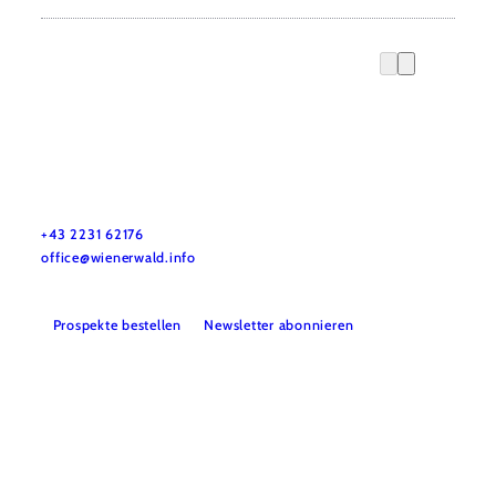
Wienerwald Tourismus GmbH
+43 2231 62176
office@wienerwald.info
Prospekte bestellen
Newsletter abonnieren
Presse
Team
B2B-Partner
Impressum
Datenschutz
Haftungsausschluss
LE/LEADER 23-27
Barrierefreiheitserklärung