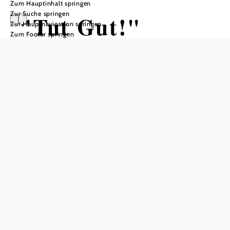
Zum Hauptinhalt springen
Zur Suche springen
"Tut Gut!"
Zur Hauptnavigation springen
Zum Footer springen
Schritteweg
Enzesfeld-
Lindabrunn_Rou
te 1
Wandertour ausgehend von
Distanz: 4,17 km
Dauer: 1:05 h
Aufstieg: 47 Hm
Abstieg: 52 Hm
In Merkliste speichern