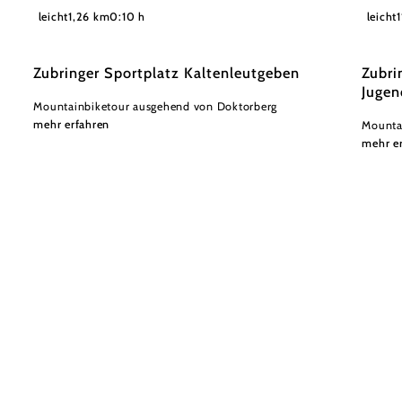
©
Wienerwald Tourismus GmbH / Christoph Kerschbaum
Wiener
leicht
1,26 km
0:10 h
leicht
Zubringer Sportplatz Kaltenleutgeben
Zubri
Jugen
Mountainbiketour ausgehend von Doktorberg
mehr erfahren
Mounta
mehr e