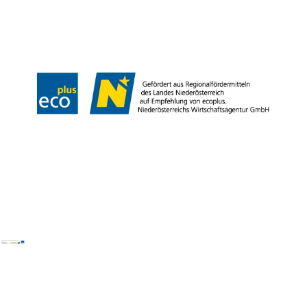
Presse
Team
B2B-Partner
Impressum
Datenschutz
Haftungsausschluss
LE/LEADER 23-27
Barrierefreiheitserklärung
Copyright © Wienerwald Tourismus GmbH