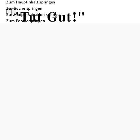
Zum Hauptinhalt springen
Zur Suche springen
"Tut Gut!"
Zur Hauptnavigation springen
Zum Footer springen
Schritteweg
Mauerbach
Wandertour ausgehend von
Busbahnhof
Distanz: 2,13 km
Dauer: 0:35 h
Aufstieg: 33 Hm
Abstieg: 33 Hm
In Merkliste speichern