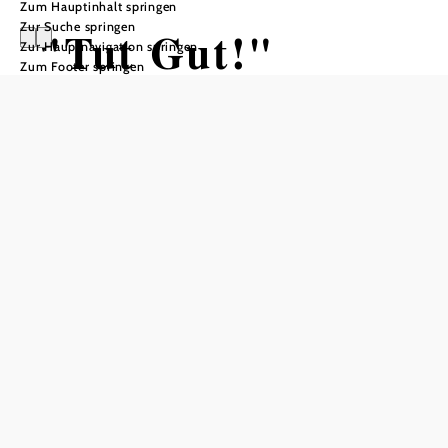
Zum Hauptinhalt springen
Zur Suche springen
"Tut Gut!"
Zur Hauptnavigation springen
Zum Footer springen
Schritteweg
Pfaffstätten
Wandertour ausgehend von
Hauptplatz
Distanz: 4,89 km
Dauer: 1:15 h
Aufstieg: 59 Hm
Abstieg: 59 Hm
In Merkliste speichern