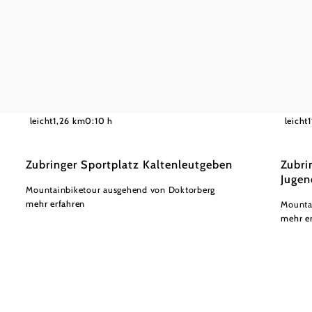
©
Wienerwald Tourismus GmbH / Christoph Kerschbaum
Wiener
leicht
1,26 km
0:10 h
leicht
Zubringer Sportplatz Kaltenleutgeben
Zubri
Jugen
Mountainbiketour ausgehend von Doktorberg
mehr erfahren
Mounta
mehr e