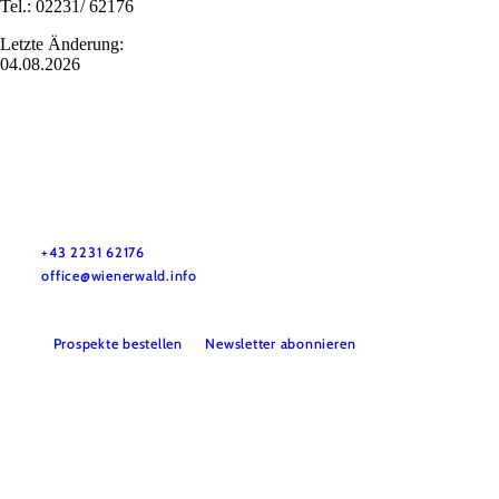
Tel.: 02231/ 62176
Letzte Änderung:
04.08.2026
Wienerwald Tourismus GmbH
+43 2231 62176
office@wienerwald.info
Prospekte bestellen
Newsletter abonnieren
Presse
Team
B2B-Partner
Impressum
Datenschutz
Haftungsausschluss
LE/LEADER 23-27
Barrierefreiheitserklärung