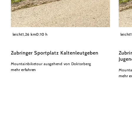
©
Wienerwald Tourismus GmbH / Christoph Kerschbaum
Wiener
leicht
1,26 km
0:10 h
leicht
Zubringer Sportplatz Kaltenleutgeben
Zubri
Jugen
Mountainbiketour ausgehend von Doktorberg
mehr erfahren
Mounta
mehr e