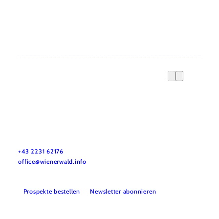
Wienerwald Tourismus GmbH
+43 2231 62176
office@wienerwald.info
Prospekte bestellen
Newsletter abonnieren