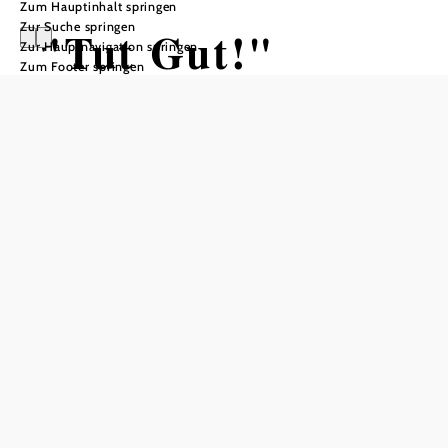
Zum Hauptinhalt springen
Zur Suche springen
"Tut Gut!"
Zur Hauptnavigation springen
Zum Footer springen
Schritteweg
Wienerwald
Wandertour ausgehend von
Distanz: 0,98 km
Dauer: 0:15 h
In Merkliste speichern