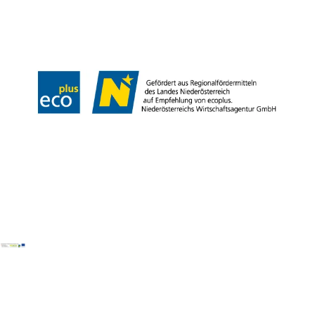
Presse
Team
B2B-Partner
Impressum
Datenschutz
Haftungsausschluss
LE/LEADER 23-27
Barrierefreiheitserklärung
Copyright © Wienerwald Tourismus GmbH