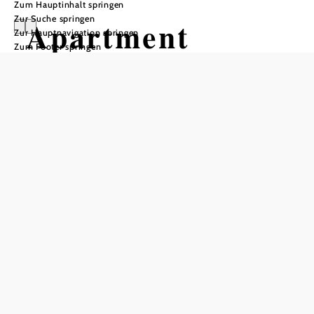
Zum Hauptinhalt springen
Zur Suche springen
Apartment
Zur Hauptnavigation springen
Zum Footer springen
Montezila
Anfrage übermitteln
In Merkliste speichern
Modernes Apartment in einer der schönsten Gegenden bei
Wien, direkt im Wienerwald. Ruhige Lage, jedoch nahe zu
Wien. Neu möbliert. Sonnenterasse und Privatparkplatz
inklusive. Ideal für Urlauber und Geschäftsreisende.