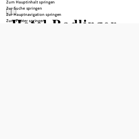
Zum Hauptinhalt springen
Zur Suche springen
Zur Hauptnavigation springen
Hotel Radlinger
Zum Footer springen
Anfrage übermitteln
In Merkliste speichern
Das familiengeführte Hotel Radlinger ist ein modernes,
komfortables und preiswertes Landhotel im Südosten von
Wien, nur 6 km von der Stadtgrenze, 11 km vom
Flughafen und 16 km von der Innenstadt entfernt.