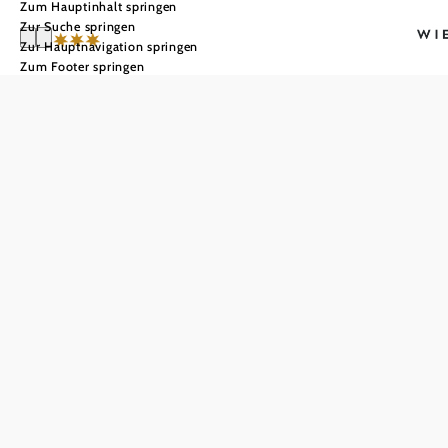
Zum Hauptinhalt springen
Zur Suche springen
Zur Hauptnavigation springen
Zum Footer springen
Hotel Residenz
Schrannenhof
In Merkliste speichern
Ein liebevoll renoviertes Bürgerhaus aus dem 15.Jh. Im
Herzen der Stadt gelegen. Die "Zeit zu zweit" für
Genießer im Romantikzimmer oder der Kuschel-Suite.
Theaterkartenservice. Rundfahrten Wien inkl.
Hotelabholung.