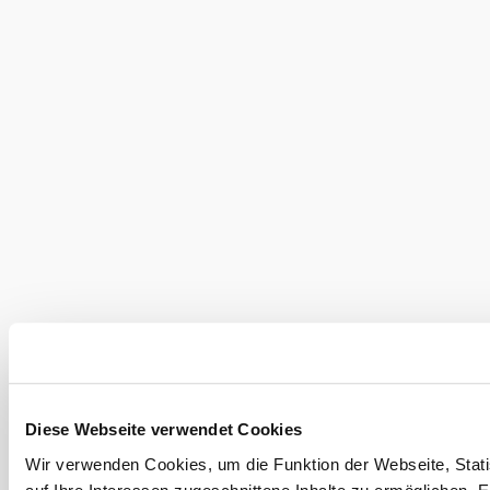
©
weitere Bilder in Galerie anzeigen
Hotel Residenz Schrannenhof
Serviceangebote
Parkplatz
Diese Webseite verwendet Cookies
Haustiere erlaubt
Wir verwenden Cookies, um die Funktion der Webseite, Stati