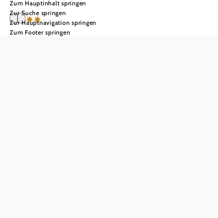
Zum Hauptinhalt springen
Zur Suche springen
Zur Hauptnavigation springen
Zum Footer springen
Pension
Wienerstub´n
Anfrage übermitteln
In Merkliste speichern
Kleine Pension im Zentrum von Baden und doch in bester
Ruhelage. 5 bis 10 Gehminuten ins Zentrum, Casino,