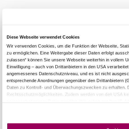
Diese Webseite verwendet Cookies
Wir verwenden Cookies, um die Funktion der Webseite, Statis
©
Hotel Maria
€ 130,-
ab
zu ermöglichen. Eine Weitergabe dieser Daten erfolgt aussch
Golf & Wein - Hotel Maria
Preis pro Person
zulassen“ können Sie unsere Webseite weiterhin in vollem U
ÜN | Golf Lunch Bag | Weinverkostung
Einwilligung – auch von Drittanbietern in den USA verarbeite
mehr erfahren
angemessenes Datenschutzniveau, und es ist nicht ausgesch
entsprechende Anordnungen gegenüber den Drittanbietern (Goo
Daten zu Kontroll- und Überwachungszwecken zu erhalten. 
Rechtsschutzmöglichkeiten. Zudem werden von den USA kein
personenbezogener Daten gewährt. Wir geben nur Ihre IP-Ad
Boutique
Zuordnung möglich ist) sowie technische Informationen wie B
Bildschirmauflösung an Google bzw. an. Meta weiter. Weiter
Ferienwohnung
Deaktivierung finden Sie in unserer
Datenschutzerklärung
.
anfragen