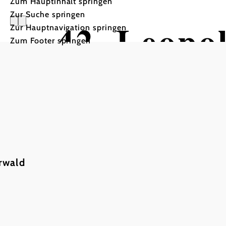
Zum Hauptinhalt springen
Zur Suche springen
42. Leopo
Zur Hauptnavigation springen
Zum Footer springen
Volkstanzfest in Brunn am
Veranstaltungszentrum BRUNO, 2345 Brun
rwald