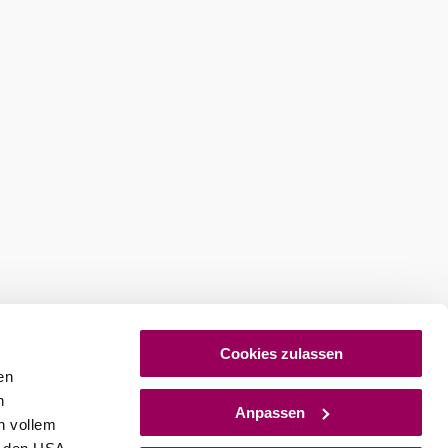
Cookies zulassen
en
h
Anpassen
n vollem