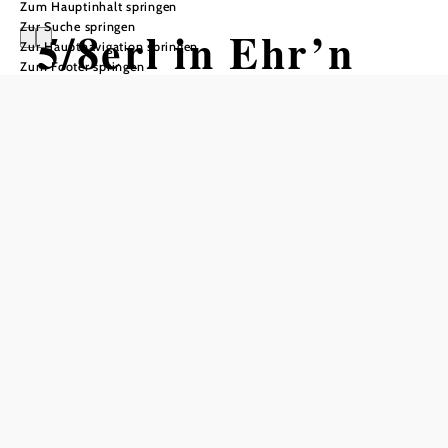
Zum Hauptinhalt springen
Zur Suche springen
5/8erl in Ehr’n
Zur Hauptnavigation springen
Zum Footer springen
20 Jahre Wiener Soul
Kulturszene Kottingbrunn - Kulturwerkstatt, 2542
Kottingbrunn