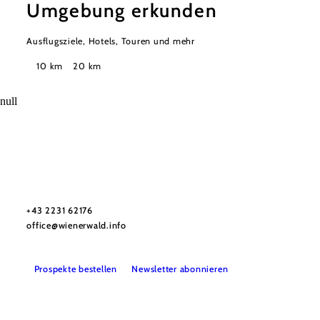
Umgebung erkunden
Ausflugsziele, Hotels, Touren und mehr
Suchradius
10 km
20 km
null
Wienerwald Tourismus GmbH
+43 2231 62176
office@wienerwald.info
Prospekte bestellen
Newsletter abonnieren
Presse
Team
B2B-Partner