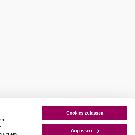
Cookies zulassen
en
h
Anpassen
n vollem