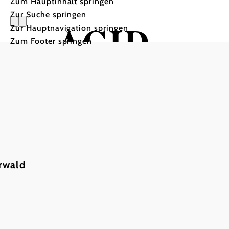
Zum Hauptinhalt springen
Zur Suche springen
ACID
Zur Hauptnavigation springen
Zum Footer springen
die Original ACID-Band de
Villa Kunterbunt, 3021 Pressbaum
rwald