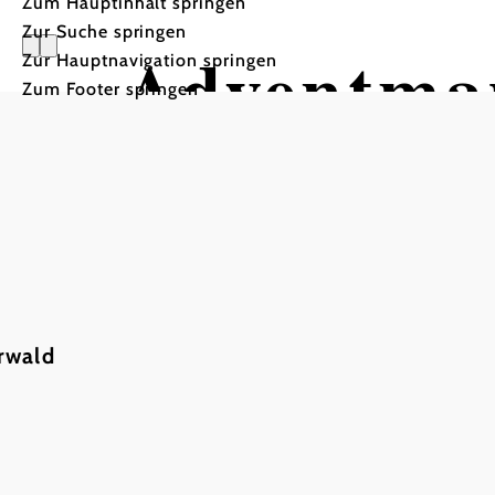
Zum Hauptinhalt springen
Zur Suche springen
Adventmar
Zur Hauptnavigation springen
Zum Footer springen
Arkaden des Rathauses, 2352 Gumpoldskir
In Merkliste speichern
Adventmarkt der Pfadfinder
rwald
Adventmarkt
null
Arkaden des
Rathauses