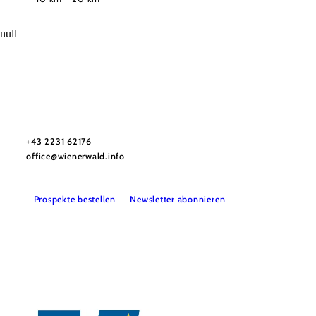
null
Wienerwald Tourismus GmbH
+43 2231 62176
office@wienerwald.info
Prospekte bestellen
Newsletter abonnieren
Presse
Team
B2B-Partner
Impressum
Datenschutz
Haftungsausschluss
LE/LEADER 23-27
Barrierefreiheitserklärung