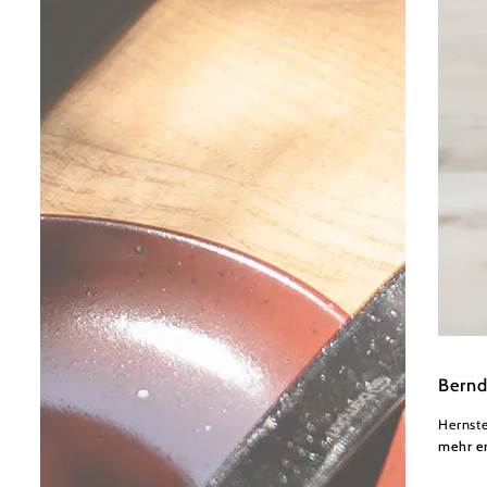
Nieder
Bernd
Hernste
mehr e