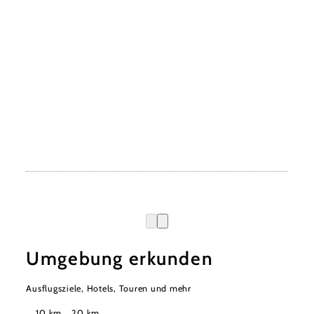
Umgebung erkunden
Ausflugsziele, Hotels, Touren und mehr
Suchradius
10 km
20 km