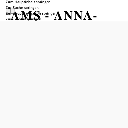
Zum Hauptinhalt springen
Zur Suche springen
AMS - ANNA-
Zur Hauptnavigation springen
Zum Footer springen
MARIA
SCHNABL TRIO
HOB i RAUM, 2540 Bad Vöslau