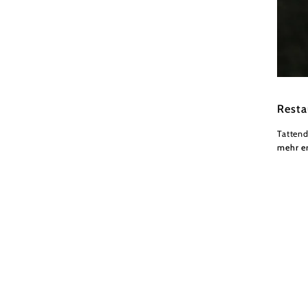
Wiener
Resta
Tattend
mehr e