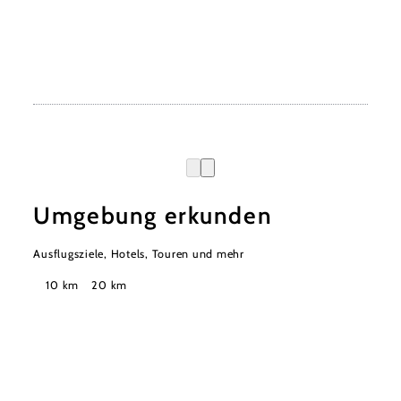
Umgebung erkunden
Ausflugsziele, Hotels, Touren und mehr
Suchradius
10 km
20 km