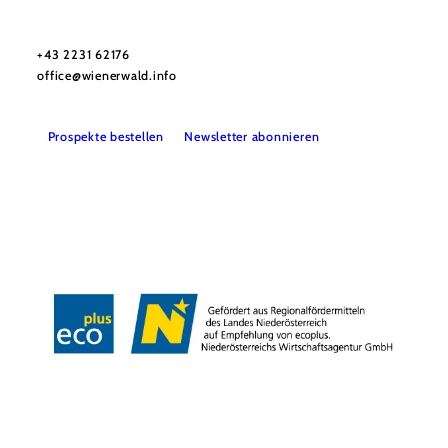
Wienerwald Tourismus GmbH
+43 2231 62176
office@wienerwald.info
Prospekte bestellen
Newsletter abonnieren
Presse
Team
B2B-Partner
Impressum
Datenschutz
Haftungsausschluss
LE/LEADER 23-27
Barrierefreiheitserklärung
Copyright © Wienerwald Tourismus GmbH