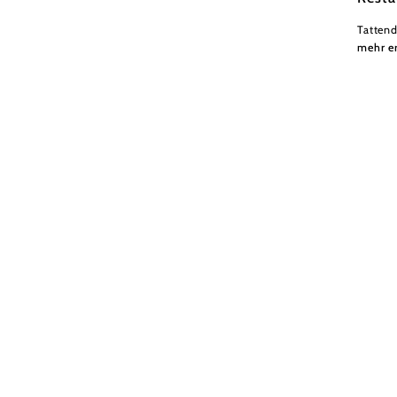
Tattend
mehr e