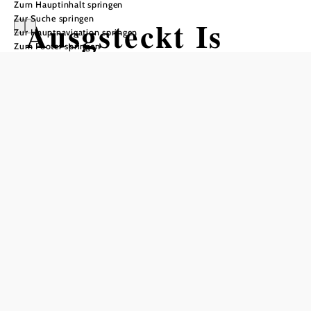
Zum Hauptinhalt springen
Zur Suche springen
Ausgsteckt Is
Zur Hauptnavigation springen
Zum Footer springen
HOFSTÄDTER Ludwig
Hofstädter Ludwig, 2353 Guntramsdorf