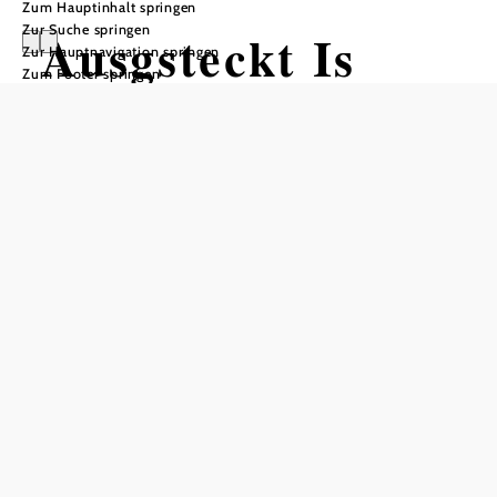
Zum Hauptinhalt springen
Zur Suche springen
Ausgsteckt Is
Zur Hauptnavigation springen
Zum Footer springen
Weingut NOWAK
Weingut Nowak, 2353 Guntramsdorf