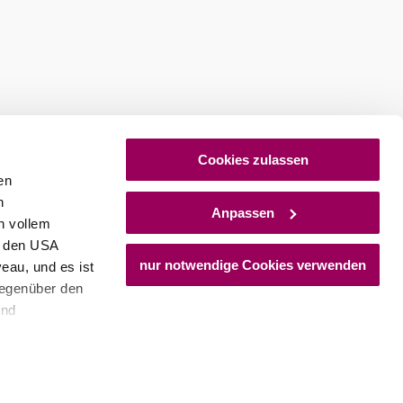
Cookies zulassen
en
h
Anpassen
n vollem
n den USA
nur notwendige Cookies verwenden
eau, und es ist
gegenüber den
und
den Schutz
dass keine
ieter, Endgerät