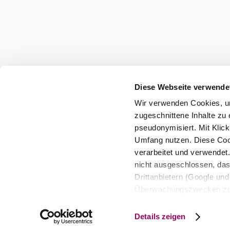
©
Weingut & Heuriger Breyer
Weingut & Heuriger Breyer
Diese Webseite verwende
Rohrgasse 18, 2500 Baden
Wir verwenden Cookies, um
mehr erfahren
zugeschnittene Inhalte zu 
pseudonymisiert. Mit Klic
Umfang nutzen. Diese Cook
verarbeitet und verwendet
nicht ausgeschlossen, da
Drittanbietern (Google und 
Überwachungszwecken zu e
Rechtsschutzmöglichkeite
personenbezogener Daten g
Details zeigen
eindeutige Zuordnung mögli