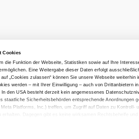
t Cookies
 die Funktion der Webseite, Statistiken sowie auf Ihre Interess
ermöglichen. Eine Weitergabe dieser Daten erfolgt ausschließlic
k auf „Cookies zulassen“ können Sie unsere Webseite weiterhin i
ies werden – mit Ihrer Einwilligung – auch von Drittanbietern i
. In den USA besteht derzeit kein angemessenes Datenschutzniv
ss staatliche Sicherheitsbehörden entsprechende Anordnungen 
Meta Platforms, Inc.) treffen, um Zugriff auf Daten zu Kontroll- 
rhalten. Dagegen gibt es keine wirksamen Rechtsbehelfe und
n. Zudem werden von den USA keine geeigneten Garantien für 
ewährt. Wir geben nur Ihre IP-Adresse (in gekürzter Form, so
ch ist) sowie technische Informationen wie Browser, Internetanb