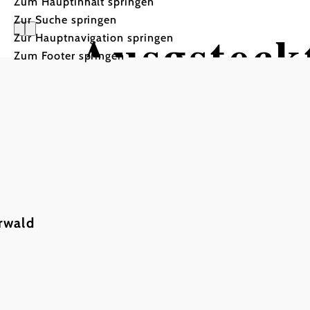
Zum Hauptinhalt springen
Zur Suche springen
Ausgsteckt
Zur Hauptnavigation springen
Zum Footer springen
Weingut & Heurigenrestau
Weingut & Heuriger Breyer, 2500 Baden
rwald