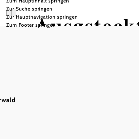
Zum Hauptinhalt springen
Zur Suche springen
Ausgsteckt
Zur Hauptnavigation springen
Zum Footer springen
Salzstangerlheuriger Fami
Salzstangerlheuriger Familie Paul Fridrich,
rwald