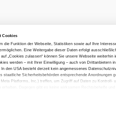
Du
me
©
Heggenberger
Weingut Heggenberger
t Cookies
Badnerstr. 6, 2523 Tattendorf
 die Funktion der Webseite, Statistiken sowie auf Ihre Interess
mehr erfahren
ermöglichen. Eine Weitergabe dieser Daten erfolgt ausschließlic
k auf „Cookies zulassen“ können Sie unsere Webseite weiterhin i
ies werden – mit Ihrer Einwilligung – auch von Drittanbietern i
. In den USA besteht derzeit kein angemessenes Datenschutzniv
ss staatliche Sicherheitsbehörden entsprechende Anordnungen 
Meta Platforms, Inc.) treffen, um Zugriff auf Daten zu Kontroll- 
rhalten. Dagegen gibt es keine wirksamen Rechtsbehelfe und
n. Zudem werden von den USA keine geeigneten Garantien für 
ewährt. Wir geben nur Ihre IP-Adresse (in gekürzter Form, so
ch ist) sowie technische Informationen wie Browser, Internetanb
n Google bzw. an. Meta weiter. Weitere Details zu Cookies und 