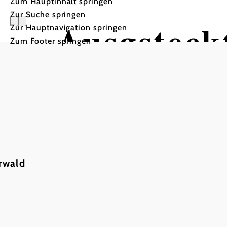
Zum Hauptinhalt springen
Zur Suche springen
Ausgsteckt
Zur Hauptnavigation springen
Zum Footer springen
Weinbau Familie KRAPP
Weingut Familie KRAPP, 2523 Tattendorf
rwald