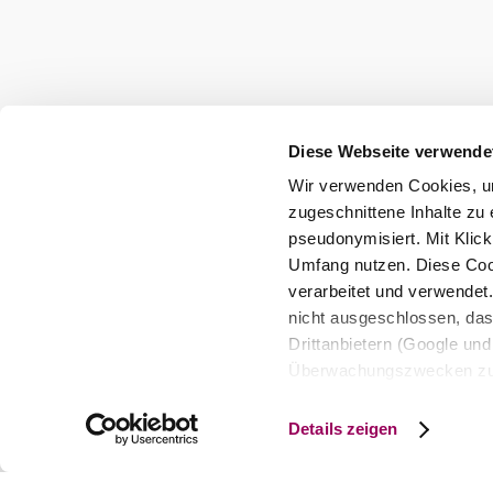
Diese Webseite verwende
Wir verwenden Cookies, um
zugeschnittene Inhalte zu 
pseudonymisiert. Mit Klic
Umfang nutzen. Diese Cook
verarbeitet und verwendet
nicht ausgeschlossen, da
Drittanbietern (Google und 
Überwachungszwecken zu e
Rechtsschutzmöglichkeite
personenbezogener Daten g
Details zeigen
eindeutige Zuordnung mögli
und Bildschirmauflösung a