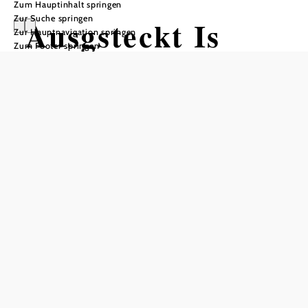
Zum Hauptinhalt springen
Zur Suche springen
Ausgsteckt Is
Zur Hauptnavigation springen
Zum Footer springen
Weinbau Heuriger Bernd & Doris
SUNK
Weinbau Heuriger Bernd & Doris Sunk, 2540 Gainfarn