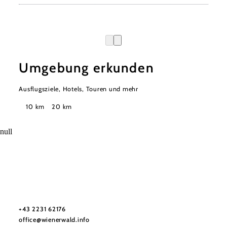
Umgebung erkunden
Ausflugsziele, Hotels, Touren und mehr
Suchradius
10 km
20 km
null
Wienerwald Tourismus GmbH
+43 2231 62176
office@wienerwald.info