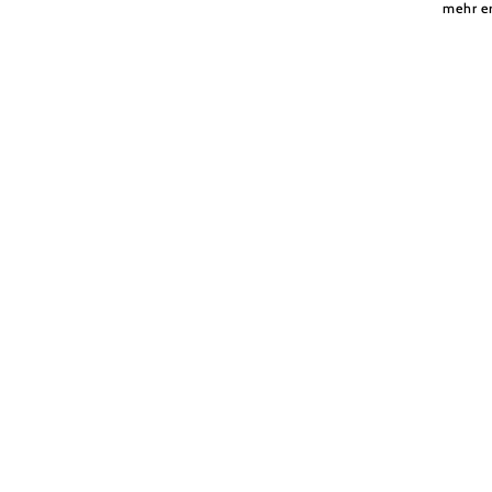
mehr e