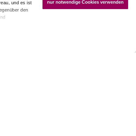
nur notwendige Cookies verwenden
eau, und es ist
gegenüber den
und
den Schutz
dass keine
ieter, Endgerät
einer möglichen