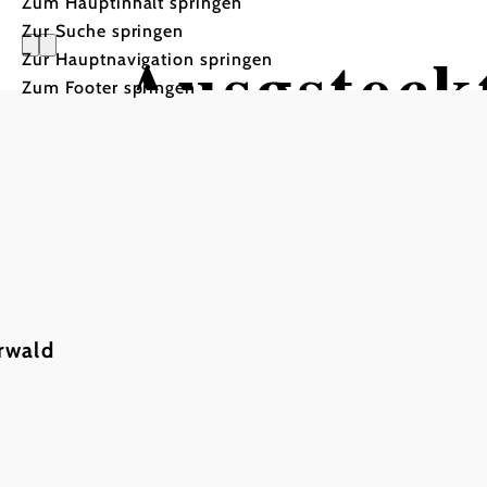
Zum Hauptinhalt springen
Zur Suche springen
Ausgsteckt
Zur Hauptnavigation springen
Zum Footer springen
Ing. HEIMBURG Erich
Ing. Erich Heimburg, 2352 Gumpoldskirche
rwald