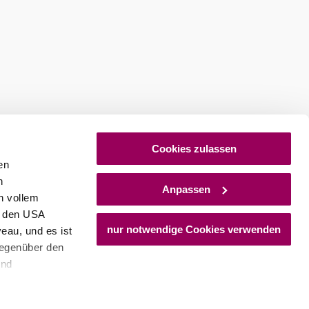
Cookies zulassen
en
h
Anpassen
Fotocredit
n vollem
Weinbau 
n den USA
nur notwendige Cookies verwenden
eau, und es ist
Badener S
gegenüber den
mehr erfa
und
den Schutz