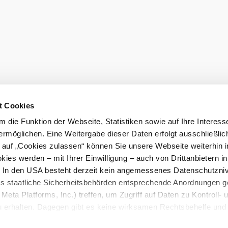
t Cookies
 die Funktion der Webseite, Statistiken sowie auf Ihre Interess
ermöglichen. Eine Weitergabe dieser Daten erfolgt ausschließlic
k auf „Cookies zulassen“ können Sie unsere Webseite weiterhin i
ies werden – mit Ihrer Einwilligung – auch von Drittanbietern i
. In den USA besteht derzeit kein angemessenes Datenschutzniv
ss staatliche Sicherheitsbehörden entsprechende Anordnungen 
Meta Platforms, Inc.) treffen, um Zugriff auf Daten zu Kontroll- 
rhalten. Dagegen gibt es keine wirksamen Rechtsbehelfe und
n. Zudem werden von den USA keine geeigneten Garantien für 