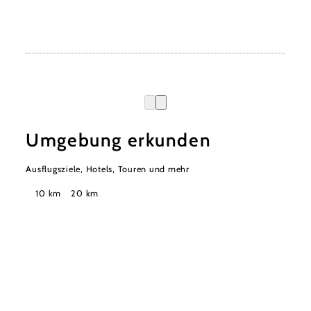
Umgebung erkunden
Ausflugsziele, Hotels, Touren und mehr
Suchradius
10 km
20 km
Wienerwald Tourismus GmbH