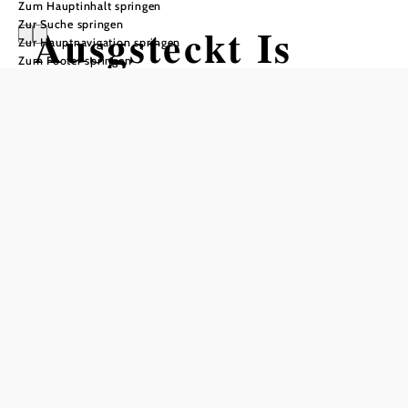
Zum Hauptinhalt springen
Zur Suche springen
Ausgsteckt Is
Zur Hauptnavigation springen
Zum Footer springen
Weingut Reinisch
Weingut Alfred Reinisch, 2523 Tattendorf