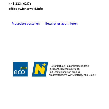
+43 2231 62176
office@wienerwald.info
Prospekte bestellen
Newsletter abonnieren
Presse
Team
B2B-Partner
Impressum
Datenschutz
Haftungsausschluss
LE/LEADER 23-27
Barrierefreiheitserklärung
Copyright © Wienerwald Tourismus GmbH