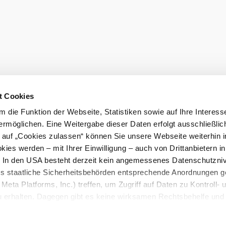
t Cookies
 die Funktion der Webseite, Statistiken sowie auf Ihre Interess
ermöglichen. Eine Weitergabe dieser Daten erfolgt ausschließlic
k auf „Cookies zulassen“ können Sie unsere Webseite weiterhin i
ies werden – mit Ihrer Einwilligung – auch von Drittanbietern i
. In den USA besteht derzeit kein angemessenes Datenschutzniv
ss staatliche Sicherheitsbehörden entsprechende Anordnungen 
Meta Platforms, Inc.) treffen, um Zugriff auf Daten zu Kontroll- 
rhalten. Dagegen gibt es keine wirksamen Rechtsbehelfe und
n. Zudem werden von den USA keine geeigneten Garantien für 
ewährt. Wir geben nur Ihre IP-Adresse (in gekürzter Form, so