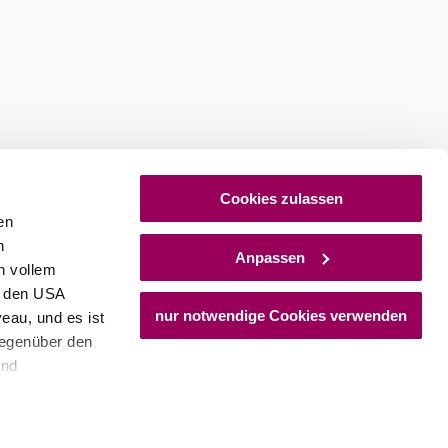
David Schre
Gasthau
Cookies zulassen
en
Hernsteine
h
Anpassen
mehr erfa
n vollem
n den USA
nur notwendige Cookies verwenden
eau, und es ist
gegenüber den
und
den Schutz
dass keine