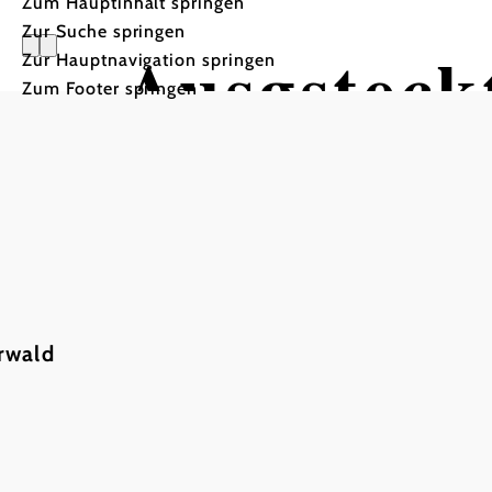
Zum Hauptinhalt springen
Zur Suche springen
Ausgsteckt
Zur Hauptnavigation springen
Zum Footer springen
Familie Karin und Franz Z
Familie Karin und Franz Zigeuner, 2560 Ne
rwald