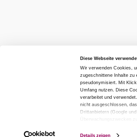
Diese Webseite verwende
Wir verwenden Cookies, um
zugeschnittene Inhalte zu 
pseudonymisiert. Mit Klic
Umfang nutzen. Diese Cook
verarbeitet und verwendet
nicht ausgeschlossen, da
Drittanbietern (Google und 
Überwachungszwecken zu e
Rechtsschutzmöglichkeite
personenbezogener Daten g
Details zeigen