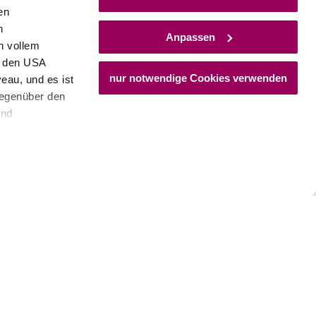
en
h
Anpassen
n vollem
n den USA
©
eingut Zöchling
nur notwendige Cookies verwenden
eau, und es ist
eingut Zöchling
gegenüber den
und
uptstraße 28, 2524 Teesdorf
hr erfahren
den Schutz
dass keine
ieter, Endgerät
einer möglichen