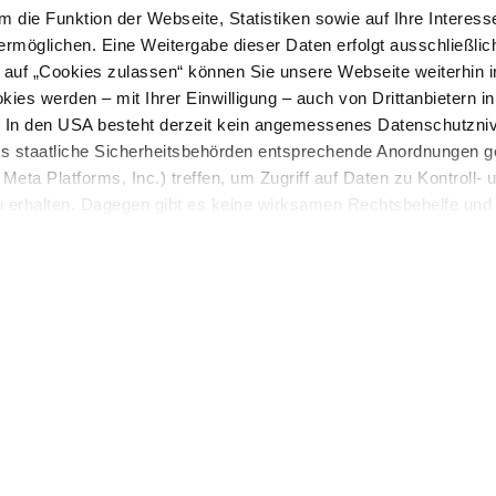
 die Funktion der Webseite, Statistiken sowie auf Ihre Interess
ermöglichen. Eine Weitergabe dieser Daten erfolgt ausschließlic
k auf „Cookies zulassen“ können Sie unsere Webseite weiterhin i
ies werden – mit Ihrer Einwilligung – auch von Drittanbietern i
W
. In den USA besteht derzeit kein angemessenes Datenschutzniv
W
ss staatliche Sicherheitsbehörden entsprechende Anordnungen 
Meta Platforms, Inc.) treffen, um Zugriff auf Daten zu Kontroll- 
Ha
rhalten. Dagegen gibt es keine wirksamen Rechtsbehelfe und
me
n. Zudem werden von den USA keine geeigneten Garantien für 
ewährt. Wir geben nur Ihre IP-Adresse (in gekürzter Form, so
ch ist) sowie technische Informationen wie Browser, Internetanb
n Google bzw. an. Meta weiter. Weitere Details zu Cookies und 
nden Sie in unserer
Datenschutzerklärung
.