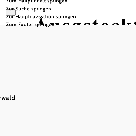
Zum Hauptinhalt springen
Zur Suche springen
Ausgsteckt
Zur Hauptnavigation springen
Zum Footer springen
Weingut GISPERG JOHAN
Burgundermacher Weingut Johann Gisperg,
rwald