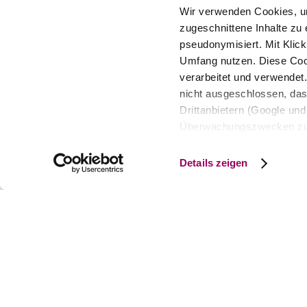
Wir verwenden Cookies, um
zugeschnittene Inhalte zu 
pseudonymisiert. Mit Klic
Umfang nutzen. Diese Cook
verarbeitet und verwendet
nicht ausgeschlossen, da
Drittanbietern (Google und 
Überwachungszwecken zu e
Rechtsschutzmöglichkeite
personenbezogener Daten g
Details zeigen
eindeutige Zuordnung mögli
und Bildschirmauflösung a
späteren Deaktivierung fi