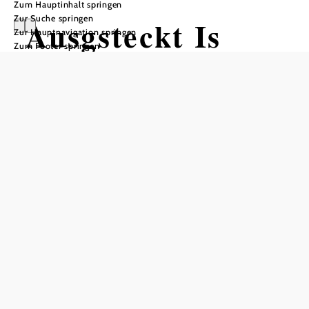
Zum Hauptinhalt springen
Zur Suche springen
Ausgsteckt Is
Zur Hauptnavigation springen
Zum Footer springen
Weingut RIEGLER - HERBER
Forellenheuriger Riegler-Herber, 2542 Kottingbrunn