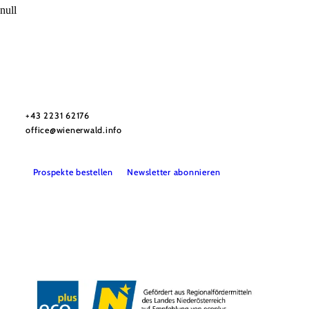
null
Wienerwald Tourismus GmbH
+43 2231 62176
office@wienerwald.info
Prospekte bestellen
Newsletter abonnieren
Presse
Team
B2B-Partner
Impressum
Datenschutz
Haftungsausschluss
LE/LEADER 23-27
Barrierefreiheitserklärung