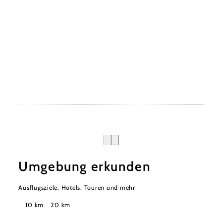
Umgebung erkunden
Ausflugsziele, Hotels, Touren und mehr
Suchradius
10 km
20 km