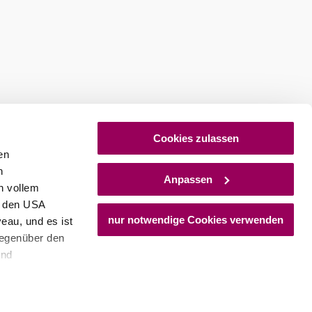
Cookies zulassen
en
h
Anpassen
n vollem
n den USA
nur notwendige Cookies verwenden
eau, und es ist
gegenüber den
und
den Schutz
dass keine