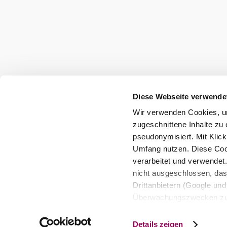
Diese Webseite verwende
Wir verwenden Cookies, um
zugeschnittene Inhalte zu 
pseudonymisiert. Mit Klic
Umfang nutzen. Diese Cook
verarbeitet und verwendet
nicht ausgeschlossen, da
Drittanbietern (Google und 
Überwachungszwecken zu e
Rechtsschutzmöglichkeite
personenbezogener Daten g
Details zeigen