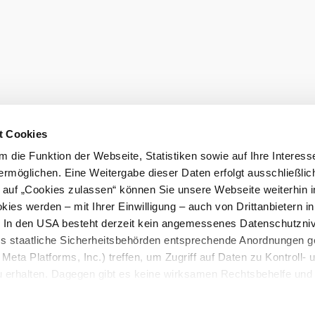
t Cookies
 die Funktion der Webseite, Statistiken sowie auf Ihre Interess
ermöglichen. Eine Weitergabe dieser Daten erfolgt ausschließlic
k auf „Cookies zulassen“ können Sie unsere Webseite weiterhin i
ies werden – mit Ihrer Einwilligung – auch von Drittanbietern i
. In den USA besteht derzeit kein angemessenes Datenschutzniv
ss staatliche Sicherheitsbehörden entsprechende Anordnungen 
Meta Platforms, Inc.) treffen, um Zugriff auf Daten zu Kontroll- 
rhalten. Dagegen gibt es keine wirksamen Rechtsbehelfe und
n. Zudem werden von den USA keine geeigneten Garantien für 
ewährt. Wir geben nur Ihre IP-Adresse (in gekürzter Form, so