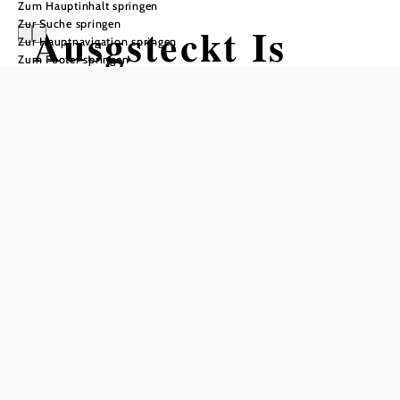
Zum Hauptinhalt springen
Zur Suche springen
Ausgsteckt Is
Zur Hauptnavigation springen
Zum Footer springen
Weingut Familie STEINER ,,zum
67er"
Weingut STEINER ,,zum 67er", 2504 Sooß