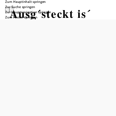
Zum Hauptinhalt springen
Zur Suche springen
Ausg´steckt is´
Zur Hauptnavigation springen
Zum Footer springen
Heurigen - Weinkultur mit Stil
Weingut Familie Auer, 2523 Tattendorf