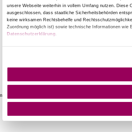
unsere Webseite weiterhin in vollem Umfang nutzen. Diese Co
ausgeschlossen, dass staatliche Sicherheitsbehörden entspr
keine wirksamen Rechtsbehelfe und Rechtsschutzmöglichkei
Zuordnung möglich ist) sowie technische Informationen wie B
Datenschutzerklärung
.
Umgebung erkunden
Ausflugsziele, Hotels, Touren und mehr
Suchradius
10 km
20 km
null