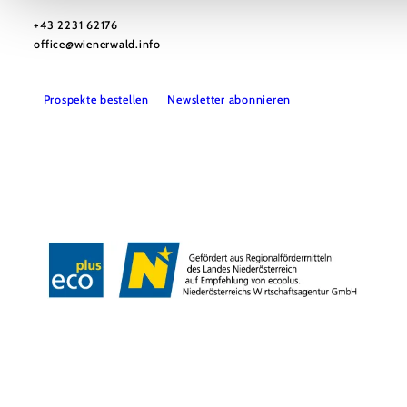
Wienerwald Tourismus GmbH
+43 2231 62176
office@wienerwald.info
Prospekte bestellen
Newsletter abonnieren
Presse
Team
B2B-Partner
Impressum
Datenschutz
Haftungsausschluss
LE/LEADER 23-27
Barrierefreiheitserklärung
Copyright © Wienerwald Tourismus GmbH