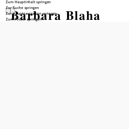
Zum Hauptinhalt springen
Zur Suche springen
Barbara Blaha
Zur Hauptnavigation springen
Zum Footer springen
Funkenschwestern
Burg Perchtoldsdorf, 2380 Perchtoldsdorf