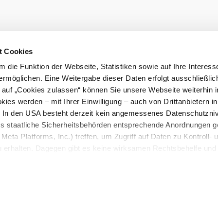
t Cookies
 die Funktion der Webseite, Statistiken sowie auf Ihre Interess
ermöglichen. Eine Weitergabe dieser Daten erfolgt ausschließlic
©
Tennis Golf Hotel Höllrigl
k auf „Cookies zulassen“ können Sie unsere Webseite weiterhin i
Tennis Golf Hotel Höllrigl****
ies werden – mit Ihrer Einwilligung – auch von Drittanbietern i
. In den USA besteht derzeit kein angemessenes Datenschutzniv
Hauptstraße 29, 2542 Kottingbrunn
ss staatliche Sicherheitsbehörden entsprechende Anordnungen 
mehr erfahren
Meta Platforms, Inc.) treffen, um Zugriff auf Daten zu Kontroll- 
rhalten. Dagegen gibt es keine wirksamen Rechtsbehelfe und
n. Zudem werden von den USA keine geeigneten Garantien für 
ewährt. Wir geben nur Ihre IP-Adresse (in gekürzter Form, so
ch ist) sowie technische Informationen wie Browser, Internetanb
n Google bzw. an. Meta weiter. Weitere Details zu Cookies und 
nden Sie in unserer
Datenschutzerklärung
.