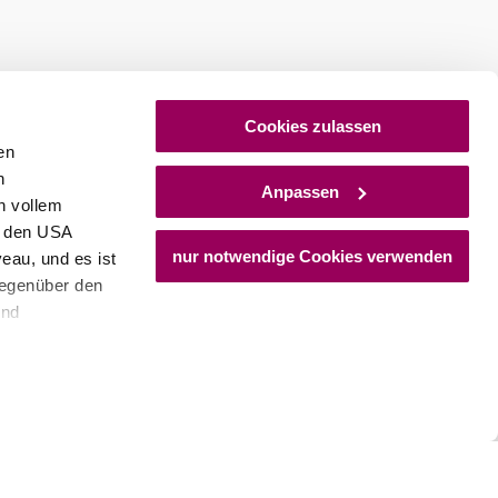
Cookies zulassen
en
h
Anpassen
n vollem
n den USA
nur notwendige Cookies verwenden
eau, und es ist
gegenüber den
und
den Schutz
dass keine
ieter, Endgerät
einer möglichen