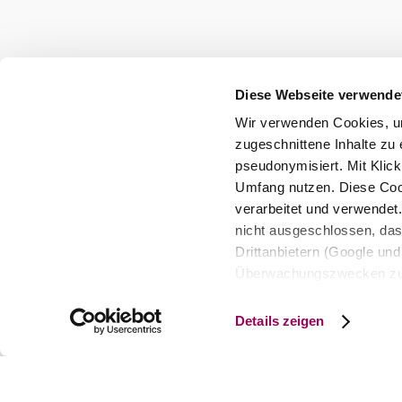
Diese Webseite verwende
Wir verwenden Cookies, um
zugeschnittene Inhalte zu 
pseudonymisiert. Mit Klic
Umfang nutzen. Diese Cook
verarbeitet und verwendet
nicht ausgeschlossen, da
Drittanbietern (Google und 
Überwachungszwecken zu e
Rechtsschutzmöglichkeite
personenbezogener Daten g
Details zeigen
eindeutige Zuordnung mögli
und Bildschirmauflösung a
späteren Deaktivierung fi