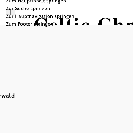
Zum Hauptinhalt springen
Zur Suche springen
Celtic Ch
Zur Hauptnavigation springen
Zum Footer springen
Eine musikalische Reise in
Kulturszene Kottingbrunn - Kulturwerkstatt
rwald