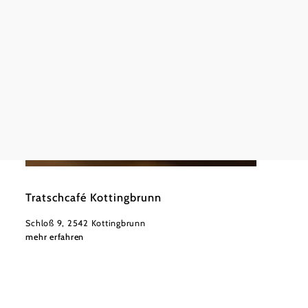
Haupts
mehr e
©
Manfred Scheibstock
Tratschcafé Kottingbrunn
Schloß 9, 2542 Kottingbrunn
mehr erfahren