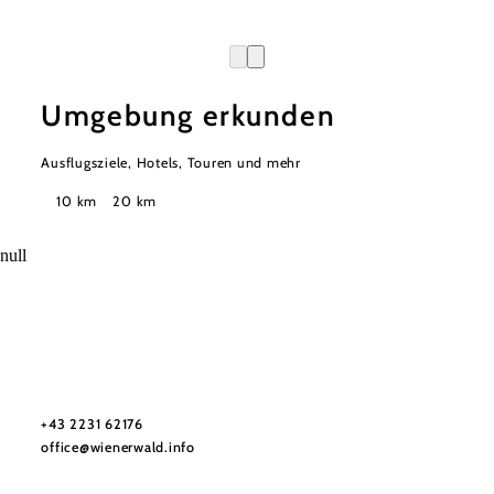
Umgebung erkunden
Ausflugsziele, Hotels, Touren und mehr
Suchradius
10 km
20 km
null
Wienerwald Tourismus GmbH
+43 2231 62176
office@wienerwald.info