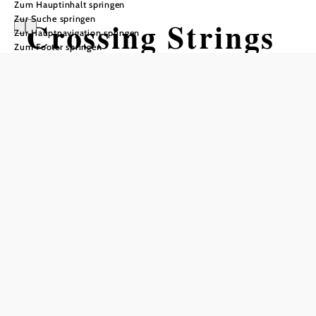
Zum Hauptinhalt springen
Zur Suche springen
Crossing Strings
Zur Hauptnavigation springen
Zum Footer springen
From Intersections To Interwoven
Kulturszene Kottingbrunn - Markowetztrakt, 2542
Kottingbrunn