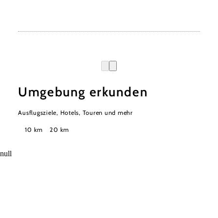
Umgebung erkunden
Ausflugsziele, Hotels, Touren und mehr
Suchradius
10 km
20 km
null
Wienerwald Tourismus GmbH