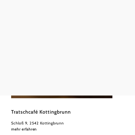
Tennis 
Tenni
Haupts
mehr e
©
Manfred Scheibstock
Tratschcafé Kottingbrunn
Schloß 9, 2542 Kottingbrunn
mehr erfahren