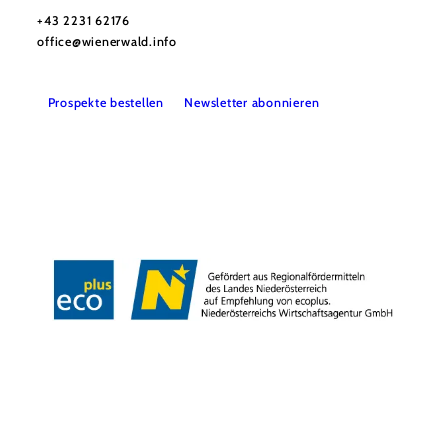
+43 2231 62176
office@wienerwald.info
Prospekte bestellen
Newsletter abonnieren
Presse
Team
B2B-Partner
Impressum
Datenschutz
Haftungsausschluss
LE/LEADER 23-27
Barrierefreiheitserklärung
Copyright © Wienerwald Tourismus GmbH