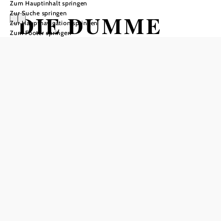
Zum Hauptinhalt springen
Zur Suche springen
DIE DUMME
Zur Hauptnavigation springen
Zum Footer springen
AUGUSTINE
Kindertheater mit dem theater tabor
Kulturszene Kottingbrunn - Kulturwerkstatt, 2542
Kottingbrunn