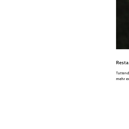
Wiener
Resta
Tattend
mehr e