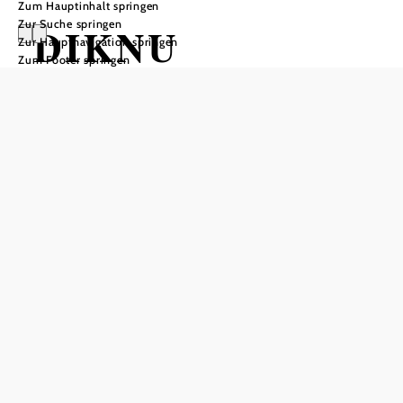
Zum Hauptinhalt springen
Zur Suche springen
DIKNU
Zur Hauptnavigation springen
Zum Footer springen
SCHNEEBERGE
R TRIO
HOB i RAUM, 2540 Bad Vöslau