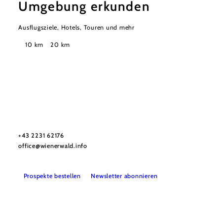
Umgebung erkunden
Ausflugsziele, Hotels, Touren und mehr
Suchradius
10 km
20 km
Wienerwald Tourismus GmbH
+43 2231 62176
office@wienerwald.info
Prospekte bestellen
Newsletter abonnieren
Presse
Team
B2B-Partner
Impressum
Datenschutz
Haftungsausschluss
LE/LEADER 23-27