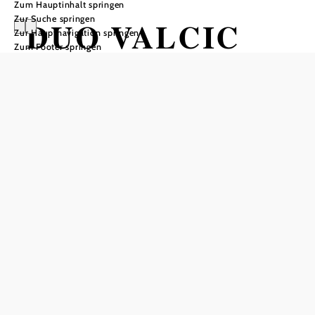
Zum Hauptinhalt springen
Zur Suche springen
DUO VALCIC
Zur Hauptnavigation springen
Zum Footer springen
PREUSCHL
„VELVET“
HOB i RAUM, 2540 Bad Vöslau