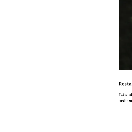
Wiener
Resta
Tattend
mehr e