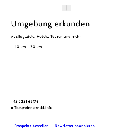
Umgebung erkunden
Ausflugsziele, Hotels, Touren und mehr
Suchradius
10 km
20 km
Wienerwald Tourismus GmbH
+43 2231 62176
office@wienerwald.info
Prospekte bestellen
Newsletter abonnieren