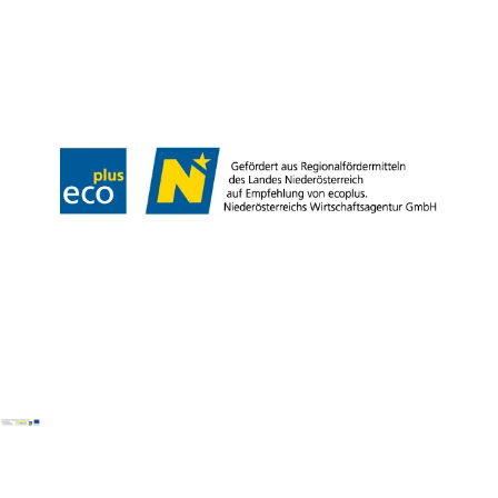
Presse
Team
B2B-Partner
Impressum
Datenschutz
Haftungsausschluss
LE/LEADER 23-27
Barrierefreiheitserklärung
Copyright © Wienerwald Tourismus GmbH