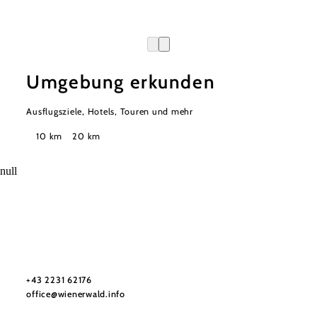
Umgebung erkunden
Ausflugsziele, Hotels, Touren und mehr
Suchradius
10 km
20 km
null
Wienerwald Tourismus GmbH
+43 2231 62176
office@wienerwald.info