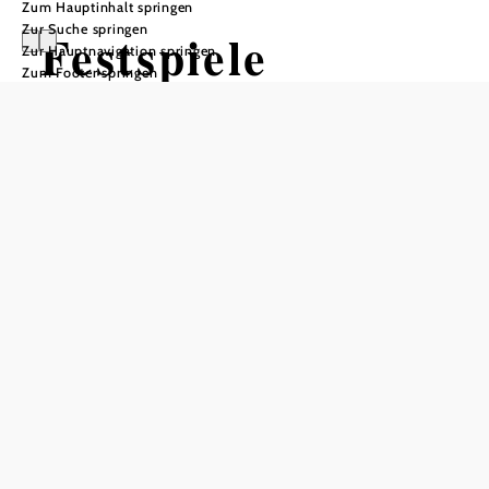
Zum Hauptinhalt springen
Zur Suche springen
Festspiele
Zur Hauptnavigation springen
Zum Footer springen
Berndorf -
Gerüchte,
Gerüchte, ...
Stadttheater Berndorf, 2560 Berndorf