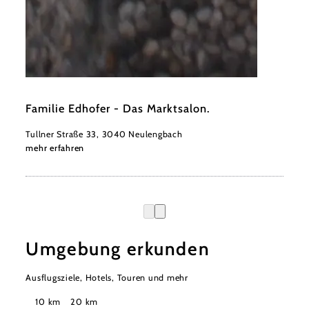
©
Marktsalon / Corinna Brunthaler
Familie Edhofer - Das Marktsalon.
Tullner Straße 33, 3040 Neulengbach
mehr erfahren
Umgebung erkunden
Ausflugsziele, Hotels, Touren und mehr
Suchradius
10 km
20 km