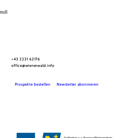
null
Wienerwald Tourismus GmbH
+43 2231 62176
office@wienerwald.info
Prospekte bestellen
Newsletter abonnieren
Presse
Team
B2B-Partner
Impressum
Datenschutz
Haftungsausschluss
LE/LEADER 23-27
Barrierefreiheitserklärung