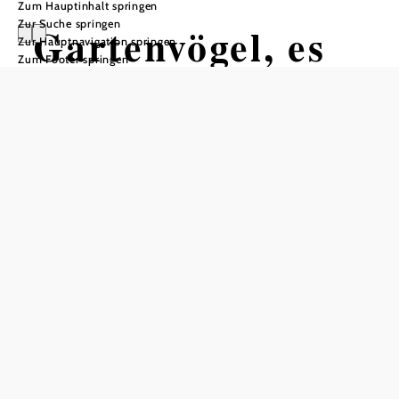
Zum Hauptinhalt springen
Zur Suche springen
Gartenvögel, es
Zur Hauptnavigation springen
Zum Footer springen
piept und flattert
in Garten und
Park Vögel
richtig füttern,
beobachten und
erkennen
Ganzjahresvögel beobachten Tipps