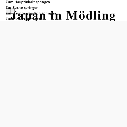
Zum Hauptinhalt springen
Zur Suche springen
Japan in Mödling
Zur Hauptnavigation springen
Zum Footer springen
Von Mitsuko Coudenhove-Kalergi
zum Zen-Garten
Museum Mödling - Thonetschlössl, 2340 Mödling