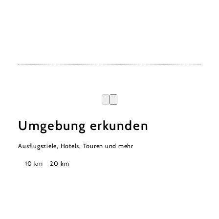
Umgebung erkunden
Ausflugsziele, Hotels, Touren und mehr
Suchradius
10 km
20 km