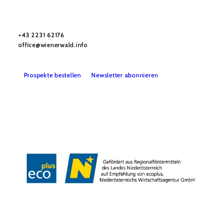
Wienerwald Tourismus GmbH
+43 2231 62176
office@wienerwald.info
Prospekte bestellen
Newsletter abonnieren
Presse
Team
B2B-Partner
Impressum
Datenschutz
Haftungsausschluss
LE/LEADER 23-27
Barrierefreiheitserklärung
Copyright © Wienerwald Tourismus GmbH