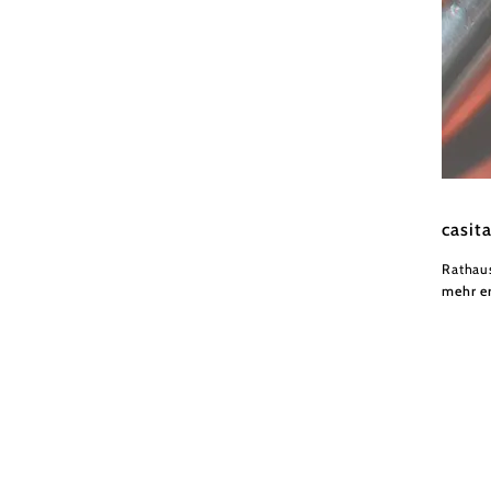
Wiener
casit
Rathau
mehr e