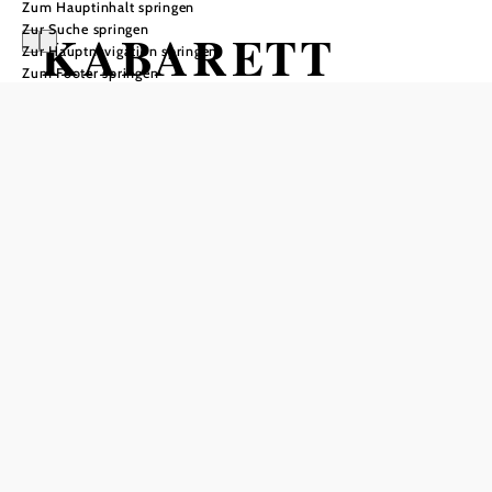
Zum Hauptinhalt springen
Zur Suche springen
KABARETT
Zur Hauptnavigation springen
Zum Footer springen
CUVÉE
HOB i RAUM, 2540 Bad Vöslau