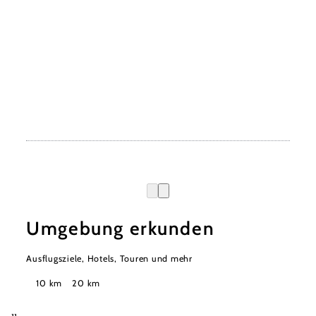
Umgebung erkunden
Ausflugsziele, Hotels, Touren und mehr
Suchradius
10 km
20 km