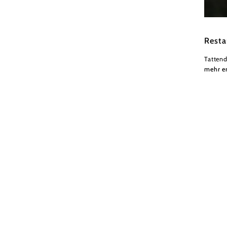
Wiener
Resta
Tattend
mehr e