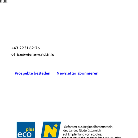
null
Wienerwald Tourismus GmbH
+43 2231 62176
office@wienerwald.info
Prospekte bestellen
Newsletter abonnieren
Presse
Team
B2B-Partner
Impressum
Datenschutz
Haftungsausschluss
LE/LEADER 23-27
Barrierefreiheitserklärung