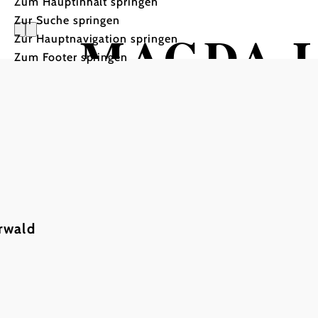
Zum Hauptinhalt springen
Zur Suche springen
MAGDA L
Zur Hauptnavigation springen
Zum Footer springen
HOB i RAUM, 2540 Bad Vöslau
rwald