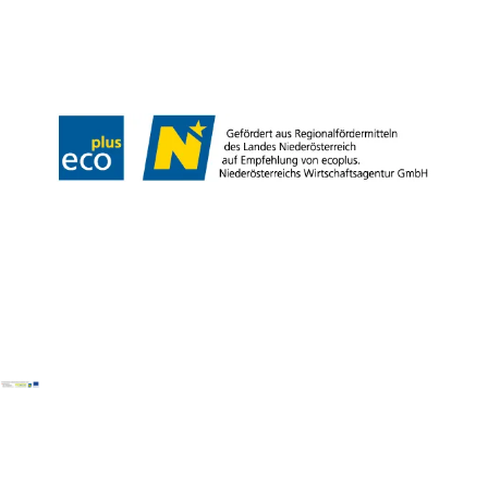
Presse
Team
B2B-Partner
Impressum
Datenschutz
Haftungsausschluss
LE/LEADER 23-27
Barrierefreiheitserklärung
Copyright © Wienerwald Tourismus GmbH