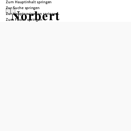
Zum Hauptinhalt springen
Zur Suche springen
Norbert
Zur Hauptnavigation springen
Zum Footer springen
Schneider
im Cinema Paradiso Baden
Cinema Paradiso Baden, 2500 Baden
Termine
Dienstag, 01.12.2026
19:30-22:00 Uhr