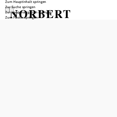
Zum Hauptinhalt springen
Zur Suche springen
NORBERT
Zur Hauptnavigation springen
Zum Footer springen
SCHNEIDER &
BAND
„Werkschau“
Musikheim Guntramsdorf, 2353 Guntramsdorf