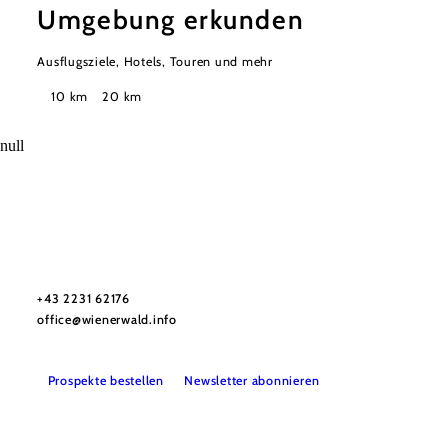
Umgebung erkunden
Ausflugsziele, Hotels, Touren und mehr
Suchradius
10 km
20 km
null
Wienerwald Tourismus GmbH
+43 2231 62176
office@wienerwald.info
Prospekte bestellen
Newsletter abonnieren
Presse
Team
B2B-Partner